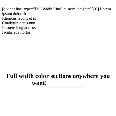
[divider line_type=”Full Width Line” custom_height=”50″]
Lorem
ipsum dolor sit
Rhoncus iaculis et at
Curabitur lectus nun
Posuere feugiat risus
Iaculis et at tortor
Full width color sections anywhere you
want!
Alt button