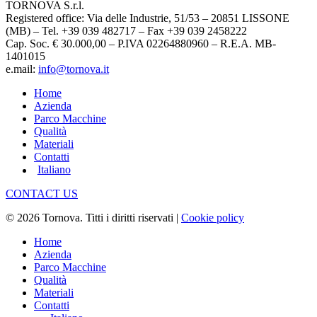
TORNOVA S.r.l.
Registered office: Via delle Industrie, 51/53 – 20851 LISSONE
(MB) – Tel. +39 039 482717 – Fax +39 039 2458222
Cap. Soc. € 30.000,00 – P.IVA 02264880960 – R.E.A. MB-
1401015
e.mail:
info@tornova.it
Home
Azienda
Parco Macchine
Qualità
Materiali
Contatti
Italiano
CONTACT US
© 2026 Tornova. Titti i diritti riservati |
Cookie policy
Close
Home
Menu
Azienda
Parco Macchine
Qualità
Materiali
Contatti